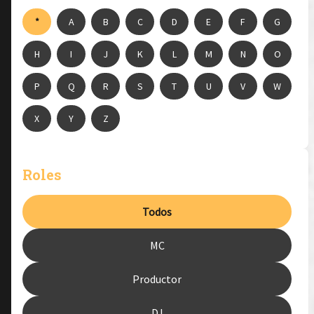
*
A
B
C
D
E
F
G
H
I
J
K
L
M
N
O
P
Q
R
S
T
U
V
W
X
Y
Z
Roles
Todos
MC
Productor
DJ