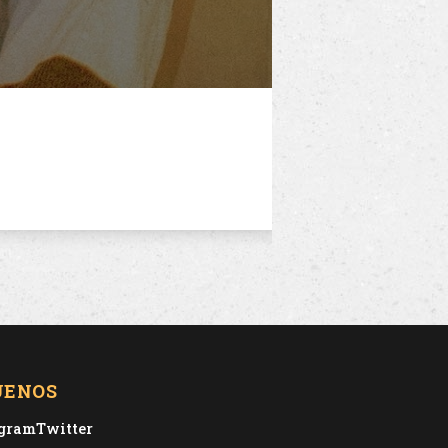
UENOS
agram
Twitter