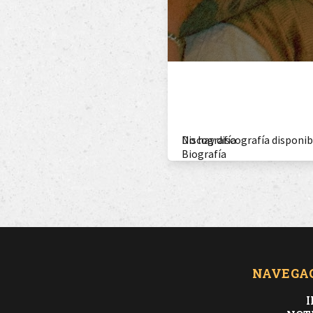
Discografía
No hay discografía disponib
Biografía
NAVEGA
I