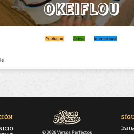
OKEIFLOU
Productor
Activo
Internacional
le
CIÓN
SÍG
NICIO
Inst
© 2026 Versos Perfectos