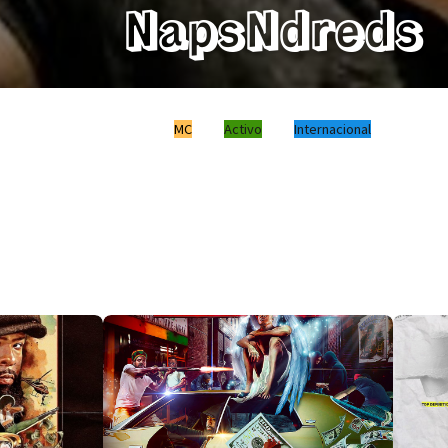
NapsNdreds
MC
Activo
Internacional