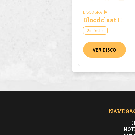
DISCOGRAFÍA
Bloodclaat II
Sin fecha
VER DISCO
NAVEGA
I
NOT