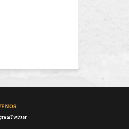
UENOS
agram
Twitter