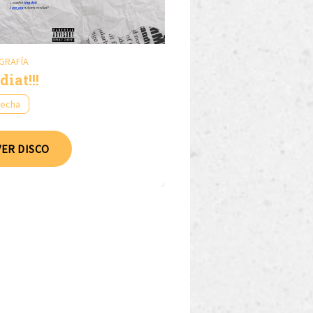
GRAFÍA
at​!​!​!
fecha
VER DISCO