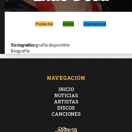
Productor
Activo
Internacional
Discografía
No hay discografía disponible
Biografía
NAVEGACIÓN
INICIO
NOTICIAS
ARTISTAS
DISCOS
CANCIONES