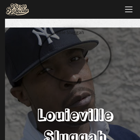
Louieville
Sluggah