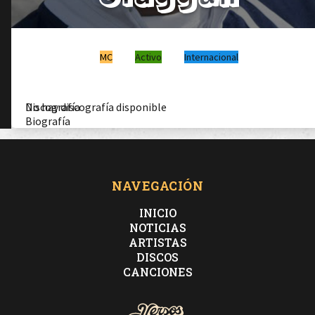
MC
Activo
Internacional
Discografía
No hay discografía disponible
Biografía
NAVEGACIÓN
INICIO
NOTICIAS
ARTISTAS
DISCOS
CANCIONES