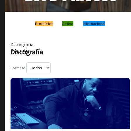
Productor
Activo
Internacional
Discografía
Discografía
Biografía
Formato: