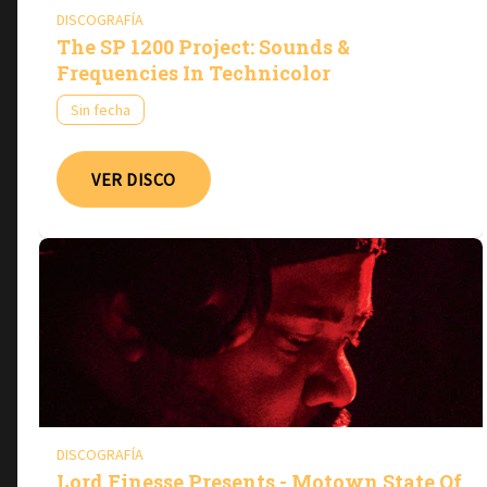
DISCOGRAFÍA
The SP 1200 Project: Sounds &
Frequencies In Technicolor
Sin fecha
VER DISCO
DISCOGRAFÍA
Lord Finesse Presents - Motown State Of