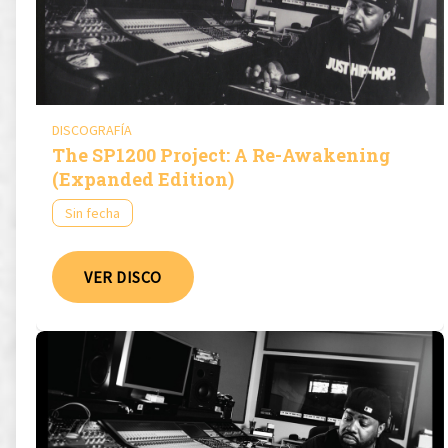
DISCOGRAFÍA
The SP1200 Project: A Re-Awakening
(Expanded Edition)
Sin fecha
VER DISCO