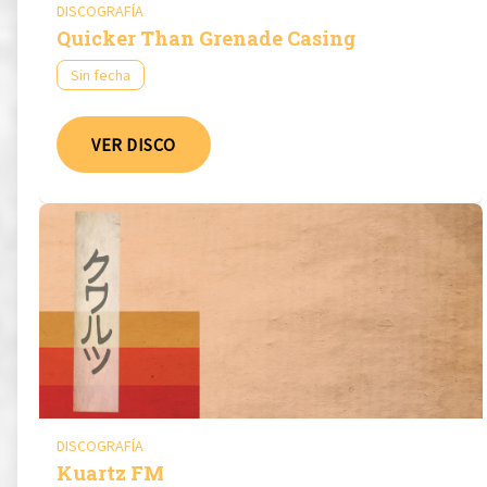
DISCOGRAFÍA
Quicker Than Grenade Casing
Sin fecha
VER DISCO
DISCOGRAFÍA
Kuartz FM