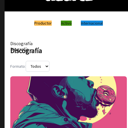
Productor
Activo
Internacional
Discografía
Discografía
Biografía
Formato: