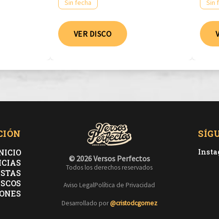
Sin fecha
Sin 
VER DISCO
CIÓN
SÍG
NICIO
Inst
© 2026 Versos Perfectos
ICIAS
Todos los derechos reservados
ISTAS
ISCOS
Aviso Legal
Política de Privacidad
ONES
Desarrollado por
@cristodcgomez