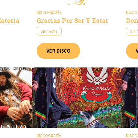
DISCOGRAFÍA
DISCO
ateria
Gracias Por Ser Y Estar
Don
Sin fecha
Sin 
VER DISCO
DISCOGRAFÍA
DISCO