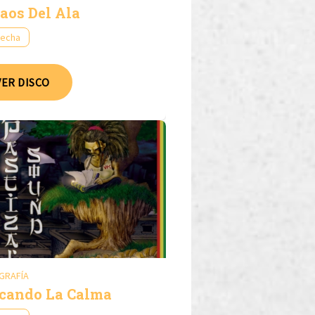
aos Del Ala
fecha
VER DISCO
GRAFÍA
cando La Calma