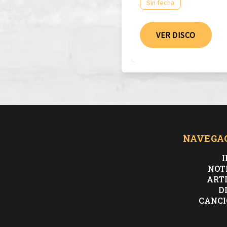
Sin fecha
VER DISCO
NAVEGA
I
NOT
ART
D
CANCI