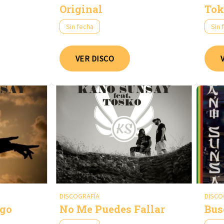
Original
Tok
Sin fecha
Sin 
VER DISCO
DISCOGRAFÍA
DISCO
igo
No Me Puedes Fallar
Bus