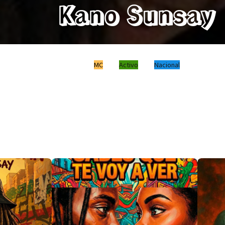
Kano Sunsay
MC
Activo
Nacional