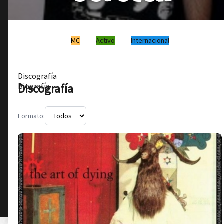
MC
Activo
Internacional
Discografía
Discografía
Biografía
Formato: