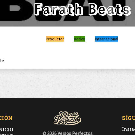
Farath Beats
Productor
Activo
Internacional
le
CIÓN
SÍG
NICIO
Inst
© 2026 Versos Perfectos