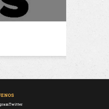
UENOS
agram
Twitter