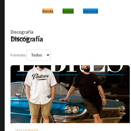
Banda
Activo
Nacional
Discografía
Discografía
Biografía
Formato:
DISCOGRAFÍA