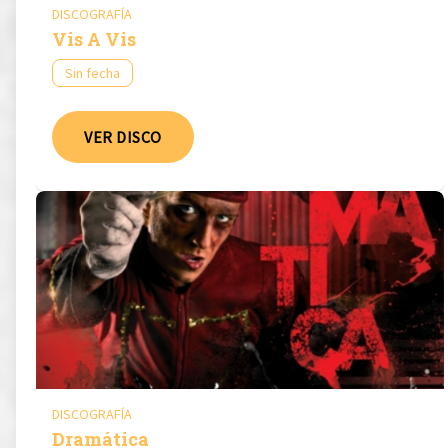
DISCOGRAFÍA
Vis A Vis
Sin fecha
VER DISCO
DISCOGRAFÍA
Dramática