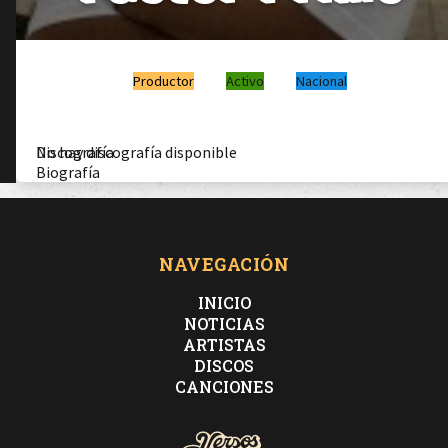
Productor
Activo
Nacional
Discografía
No hay discografía disponible
Biografía
NAVEGACIÓN
INICIO
NOTICIAS
ARTISTAS
DISCOS
CANCIONES