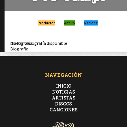
Productor
Activo
Nacional
Discografía
No hay discografía disponible
Biografía
NAVEGACIÓN
INICIO
NOTICIAS
ARTISTAS
DISCOS
CANCIONES