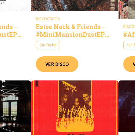
DISCOGRAFÍA
ends -
Estee Nack & Friends -
DISCO
ustEP
#MiniMansionDustEP
#Af
Vol.4
Sin fecha
Sin 
VER DISCO