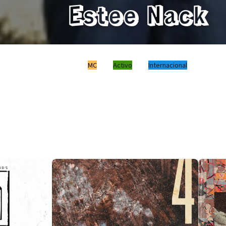
Estee Nack
MC
Activo
Internacional