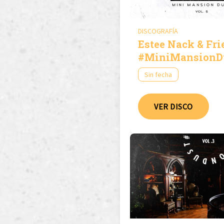
DISCOGRAFÍA
Estee Nack & Fri
#MiniMansionD
Vol.6
Sin fecha
VER DISCO