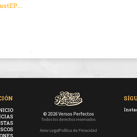
ustEP
CIÓN
SÍG
NICIO
Inst
© 2026 Versos Perfectos
ICIAS
Todos los derechos reservados
ISTAS
ISCOS
Aviso Legal
Política de Privacidad
ONES