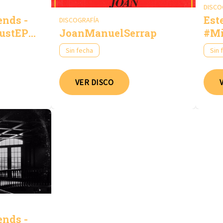
DISCO
ends -
Est
DISCOGRAFÍA
ustEP
JoanManuelSerrap
#Mi
Vol
Sin fecha
Sin 
VER DISCO
ends -