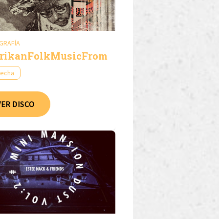
GRAFÍA
rikanFolkMusicFromOutTheDiaspora
fecha
VER DISCO