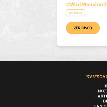
#MiniMansionD
Vol. 1
Sin fecha
VER DISCO
NAVEGA
I
NOT
ART
D
CANCI