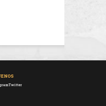
UENOS
agram
Twitter