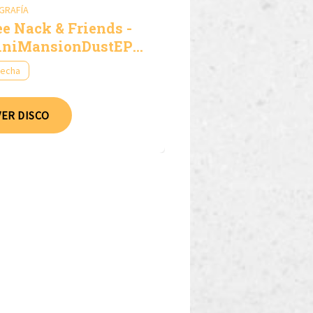
GRAFÍA
ee Nack & Friends -
niMansionDustEP
.2
fecha
VER DISCO