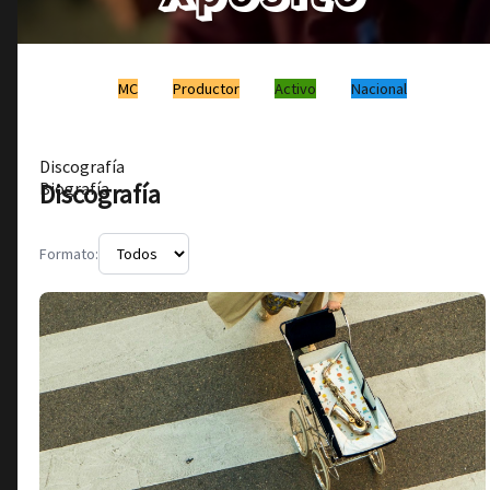
MC
Productor
Activo
Nacional
Discografía
Discografía
Biografía
Formato: