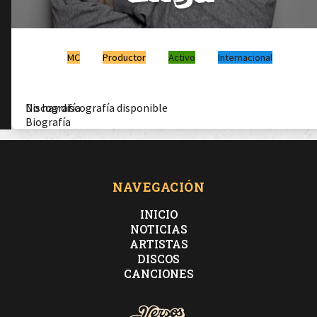
MC
Productor
Activo
Internacional
Discografía
No hay discografía disponible
Biografía
NAVEGACIÓN
INICIO
NOTICIAS
ARTISTAS
DISCOS
CANCIONES