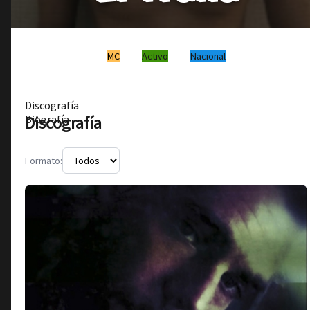
MC
Activo
Nacional
Discografía
Discografía
Biografía
Formato: