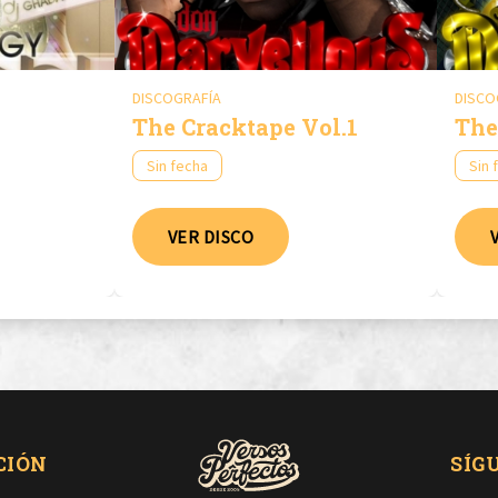
DISCOGRAFÍA
DISCO
The Cracktape Vol.1
The
Sin fecha
Sin 
VER DISCO
CIÓN
SÍG