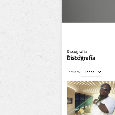
Discografía
Discografía
Biografía
Formato: