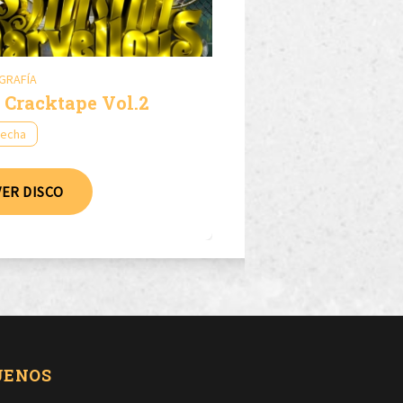
GRAFÍA
 Cracktape Vol.2
fecha
VER DISCO
UENOS