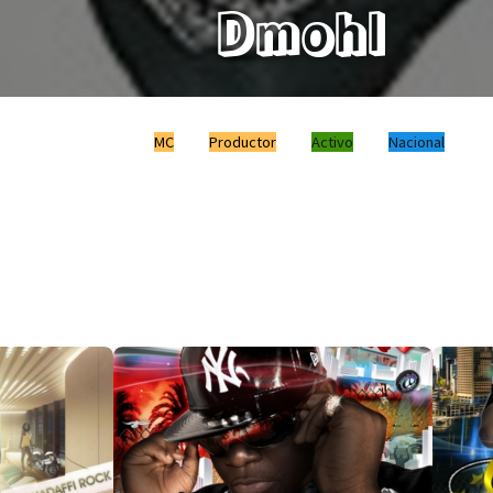
Dmohl
MC
Productor
Activo
Nacional