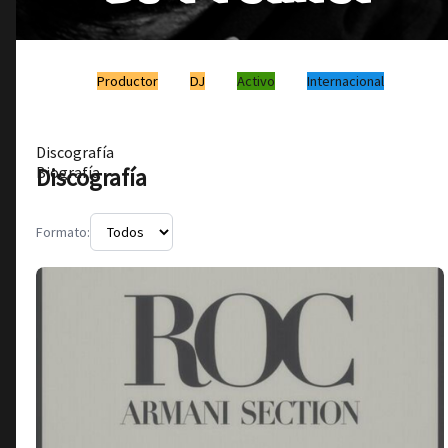
Productor
DJ
Activo
Internacional
Discografía
Discografía
Biografía
Formato: