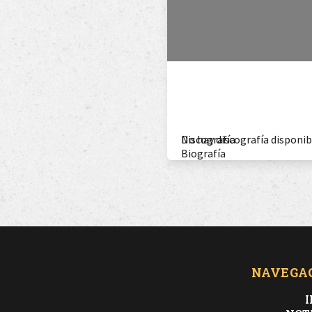
Discografía
No hay discografía disponib
Biografía
NAVEGA
I