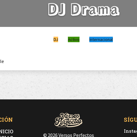
DJ Drama
DJ
Activo
Internacional
le
CIÓN
SÍG
NICIO
Inst
© 2026 Versos Perfectos