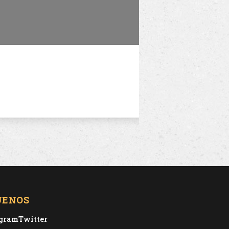
UENOS
agram
Twitter