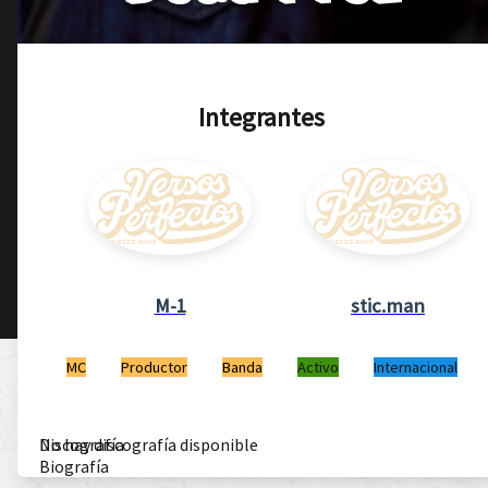
Integrantes
M-1
stic.man
MC
Productor
Banda
Activo
Internacional
Discografía
No hay discografía disponible
Biografía