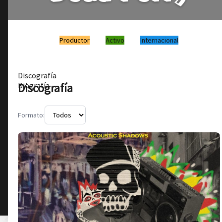
Productor
Activo
Internacional
Discografía
Discografía
Biografía
Formato: