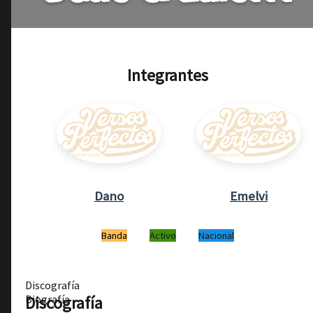
Integrantes
Dano
Emelvi
Banda
Activo
Nacional
Discografía
Discografía
Biografía