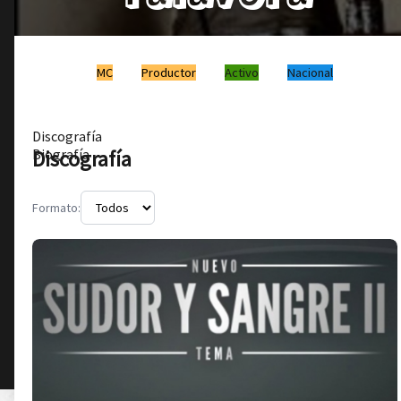
MC
Productor
Activo
Nacional
Discografía
Discografía
Biografía
Formato: