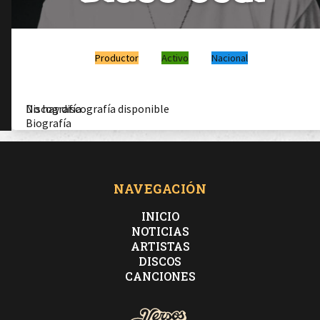
Productor
Activo
Nacional
Discografía
No hay discografía disponible
Biografía
NAVEGACIÓN
INICIO
NOTICIAS
ARTISTAS
DISCOS
CANCIONES