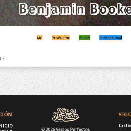
Benjamin Book
MC
Productor
Activo
Internacional
le
CIÓN
SÍG
NICIO
Inst
© 2026 Versos Perfectos