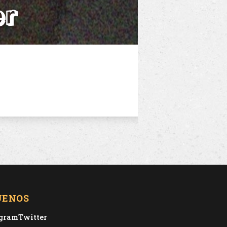
er
UENOS
agram
Twitter