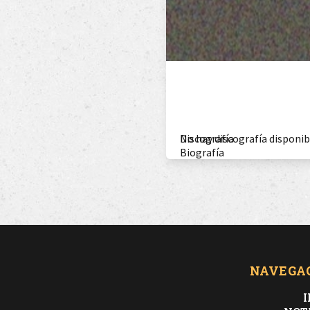
Discografía
No hay discografía disponib
Biografía
NAVEGA
I