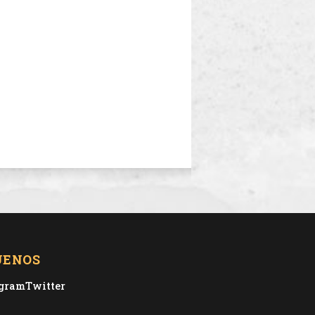
UENOS
agram
Twitter