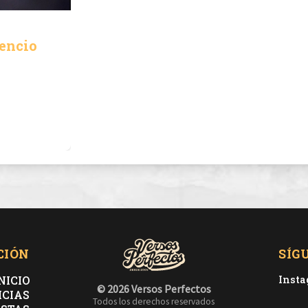
lencio
CIÓN
SÍG
NICIO
Inst
© 2026 Versos Perfectos
ICIAS
Todos los derechos reservados