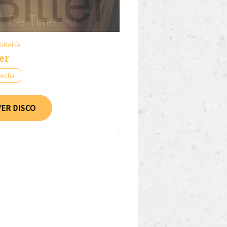
GRAFÍA
er
fecha
VER DISCO