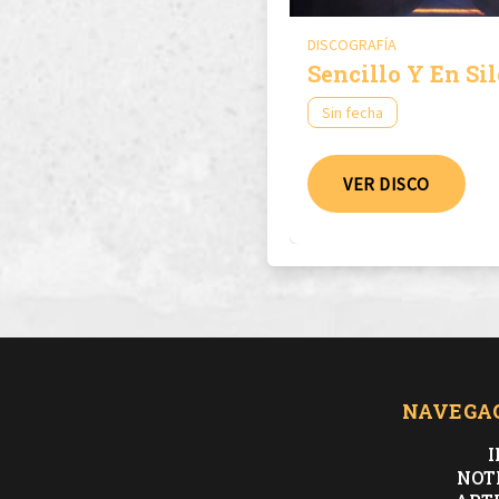
DISCOGRAFÍA
Sencillo Y En Si
Sin fecha
VER DISCO
NAVEGA
I
NOT