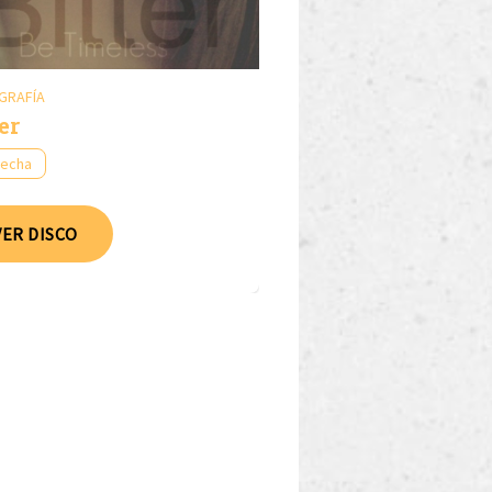
GRAFÍA
er
fecha
VER DISCO