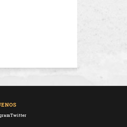
UENOS
agram
Twitter