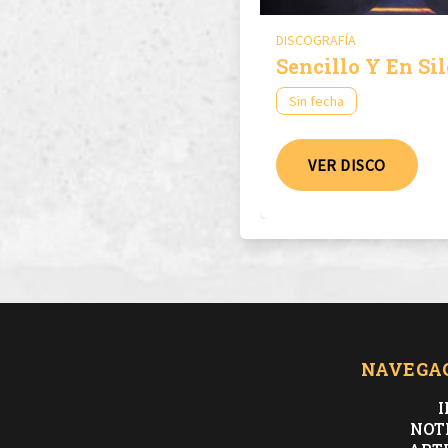
DISCOGRAFÍA
Sencillo Y En Si
Sin fecha
VER DISCO
NAVEGA
I
NOT