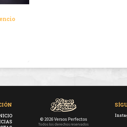
lencio
CIÓN
SÍG
NICIO
Inst
© 2026 Versos Perfectos
ICIAS
Todos los derechos reservados