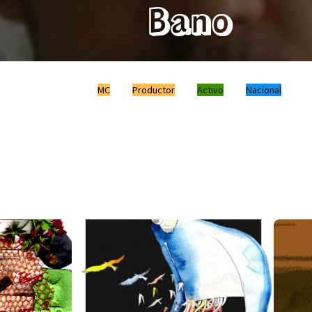
Bano
MC
Productor
Activo
Nacional