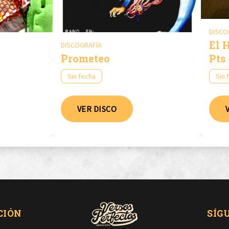
DISCO
El 
DISCOGRAFÍA
Prometeo
Pts
Sin fecha
Sin 
VER DISCO
CIÓN
SÍG