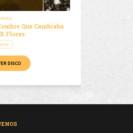
GRAFÍA
Hombre Que Cambiaba
 X Flores
fecha
VER DISCO
UENOS