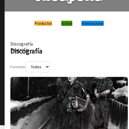
Productor
Activo
Internacional
Discografía
Discografía
Biografía
Formato: