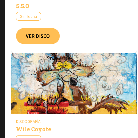
S.S.O
Sin fecha
VER DISCO
DISCOGRAFÍA
Wile Coyote