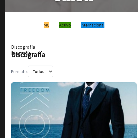
MC
Activo
Internacional
Discografía
Discografía
Biografía
Formato: