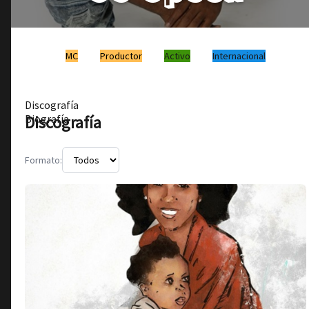
MC
Productor
Activo
Internacional
Discografía
Discografía
Biografía
Formato: