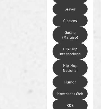
Breves
Clasicos
Gossip
(Marujeo)
Hip-Hop
Internacional
Hip-Hop
Nacional
Humor
Novedades Web
R&B