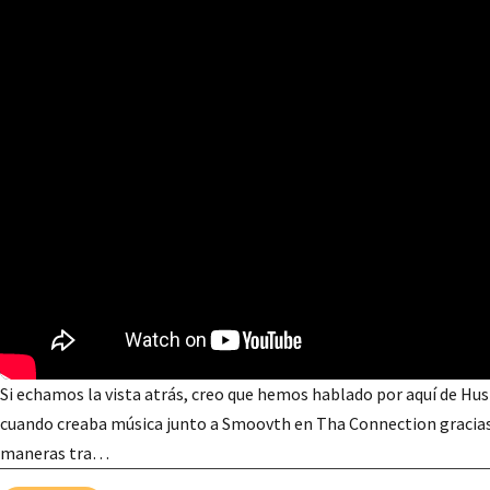
Si echamos la vista atrás, creo que hemos hablado por aquí de Hus 
cuando creaba música junto a Smoovth en Tha Connection gracias a
maneras tra…