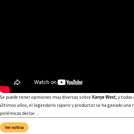
Se puede tener opiniones muy diversas sobre
Kanye West
, y todas
últimos años, el legendario rapero y productor se ha ganado una 
polémicas declar…
Ver noticia