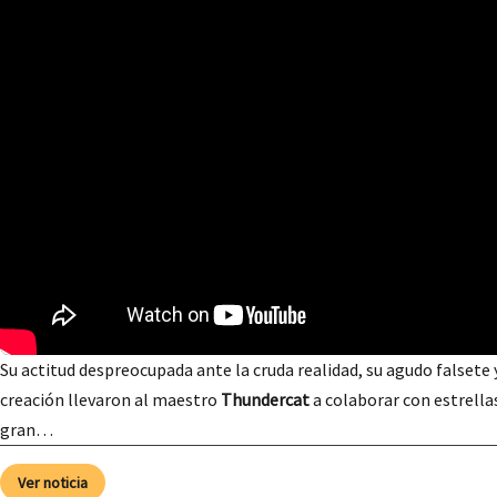
Su actitud despreocupada ante la cruda realidad, su agudo falsete
creación llevaron al maestro
Thundercat
a colaborar con estrella
gran…
Ver noticia