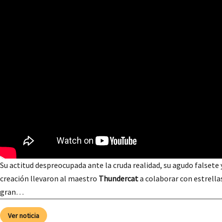
Su actitud despreocupada ante la cruda realidad, su agudo falsete
creación llevaron al maestro
Thundercat
a colaborar con estrella
gran…
Ver noticia