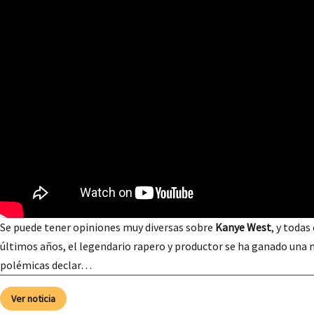
Se puede tener opiniones muy diversas sobre
Kanye West
, y todas
últimos años, el legendario rapero y productor se ha ganado una 
polémicas declar…
Ver noticia