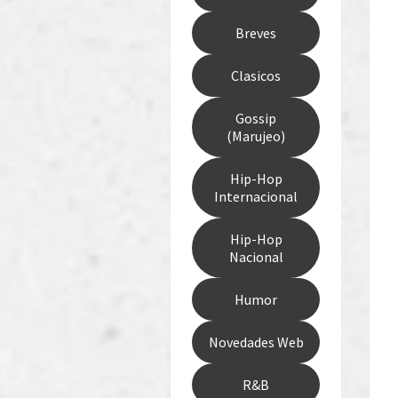
Breves
Clasicos
Gossip
(Marujeo)
Hip-Hop
Internacional
Hip-Hop
Nacional
Humor
Novedades Web
R&B