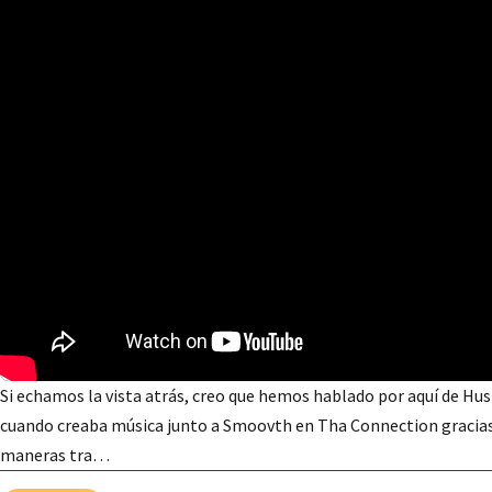
Si echamos la vista atrás, creo que hemos hablado por aquí de Hus 
cuando creaba música junto a Smoovth en Tha Connection gracias a
maneras tra…