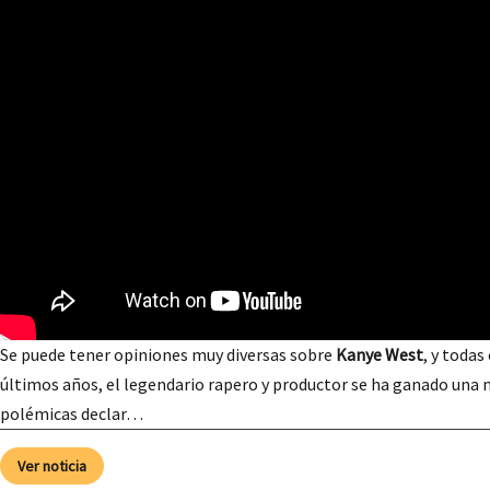
Se puede tener opiniones muy diversas sobre
Kanye West
, y todas
últimos años, el legendario rapero y productor se ha ganado una 
polémicas declar…
Ver noticia