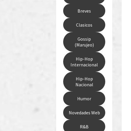
Breves
Clasicos
Gossip
(Marujeo)
Hip-Hop
Internacional
Hip-Hop
Nacional
Humor
Novedades Web
R&B