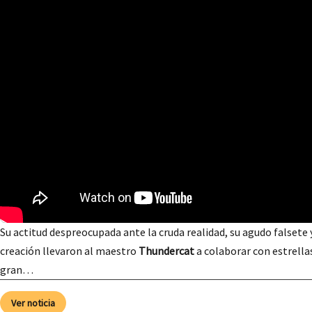
Su actitud despreocupada ante la cruda realidad, su agudo falsete
creación llevaron al maestro
Thundercat
a colaborar con estrella
gran…
Ver noticia