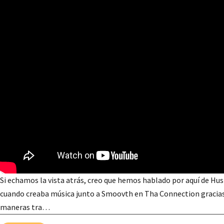
Si echamos la vista atrás, creo que hemos hablado por aquí de Hus 
cuando creaba música junto a Smoovth en Tha Connection gracias a
maneras tra…