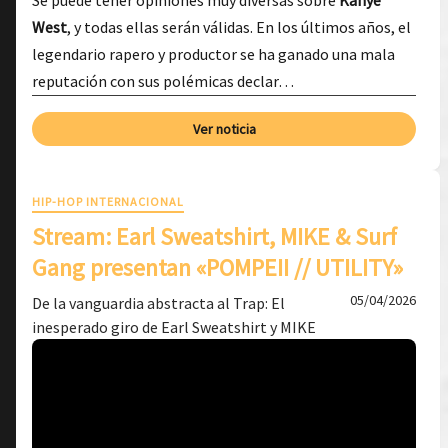
Se puede tener opiniones muy diversas sobre
Kanye
West
, y todas ellas serán válidas. En los últimos años, el
legendario rapero y productor se ha ganado una mala
reputación con sus polémicas declar…
Ver noticia
HIP-HOP INTERNACIONAL
Stream: Earl Sweatshirt, MIKE & Surf
Gang presentan «POMPEII // UTILITY»
05/04/2026
De la vanguardia abstracta al Trap: El
inesperado giro de Earl Sweatshirt y MIKE