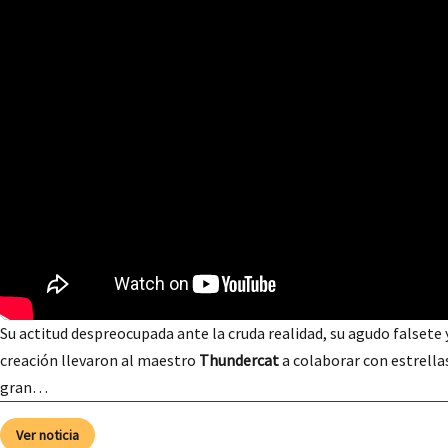
Su actitud despreocupada ante la cruda realidad, su agudo falsete
creación llevaron al maestro
Thundercat
a colaborar con estrella
gran…
Ver noticia