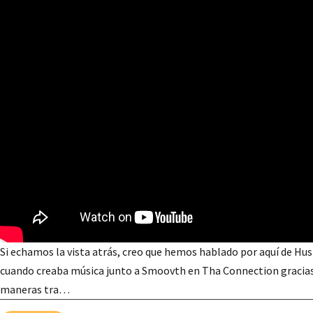
Si echamos la vista atrás, creo que hemos hablado por aquí de Hus 
cuando creaba música junto a Smoovth en Tha Connection gracias a
maneras tra…