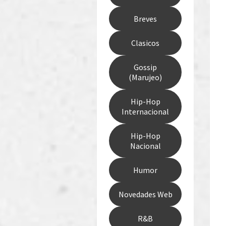
Breves
Clasicos
Gossip
(Marujeo)
Hip-Hop
Internacional
Hip-Hop
Nacional
Humor
Novedades Web
R&B