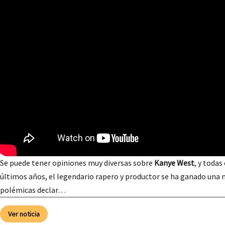
Se puede tener opiniones muy diversas sobre
Kanye West
, y todas
últimos años, el legendario rapero y productor se ha ganado una 
polémicas declar…
Ver noticia