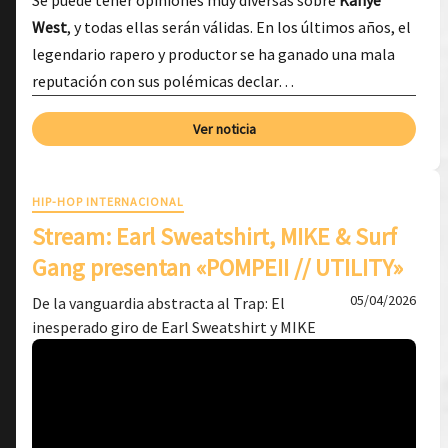
Se puede tener opiniones muy diversas sobre
Kanye
West
, y todas ellas serán válidas. En los últimos años, el
legendario rapero y productor se ha ganado una mala
reputación con sus polémicas declar…
Ver noticia
HIP-HOP INTERNACIONAL
Stream: Earl Sweatshirt, MIKE & Surf
Gang presentan «POMPEII // UTILITY»
05/04/2026
De la vanguardia abstracta al Trap: El
inesperado giro de Earl Sweatshirt y MIKE