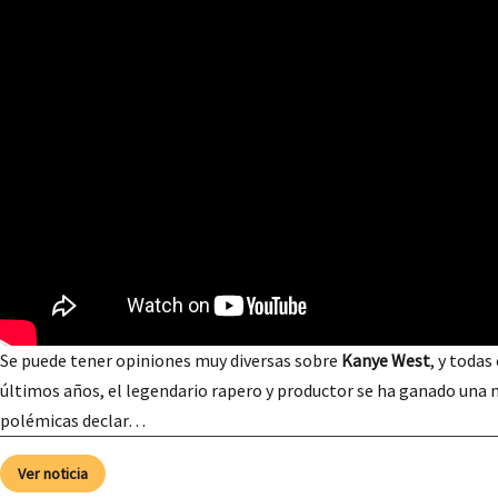
Se puede tener opiniones muy diversas sobre
Kanye West
, y todas
últimos años, el legendario rapero y productor se ha ganado una 
polémicas declar…
Ver noticia