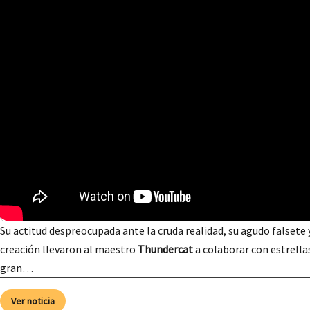
Su actitud despreocupada ante la cruda realidad, su agudo falsete
creación llevaron al maestro
Thundercat
a colaborar con estrella
gran…
Ver noticia