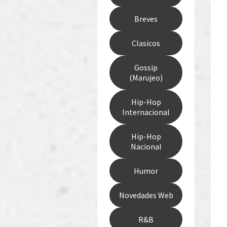
Breves
Clasicos
Gossip
(Marujeo)
Hip-Hop
Internacional
Hip-Hop
Nacional
Humor
Novedades Web
R&B