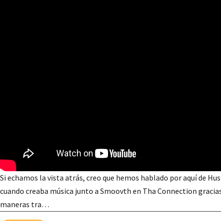
Si echamos la vista atrás, creo que hemos hablado por aquí de Hus 
cuando creaba música junto a Smoovth en Tha Connection gracias a
maneras tra…