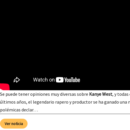
Se puede tener opiniones muy diversas sobre
Kanye West
, y todas
últimos años, el legendario rapero y productor se ha ganado una 
polémicas declar…
Ver noticia