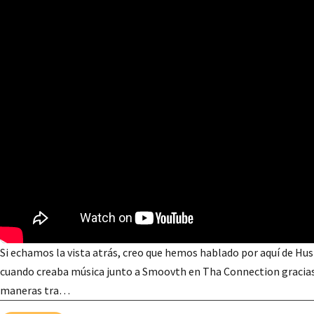
Si echamos la vista atrás, creo que hemos hablado por aquí de Hus 
cuando creaba música junto a Smoovth en Tha Connection gracias a
maneras tra…