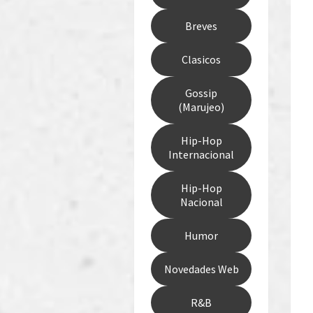
Breves
Clasicos
Gossip
(Marujeo)
Hip-Hop
Internacional
Hip-Hop
Nacional
Humor
Novedades Web
R&B