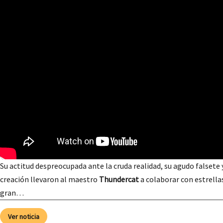
Su actitud despreocupada ante la cruda realidad, su agudo falsete
creación llevaron al maestro
Thundercat
a colaborar con estrella
gran…
Ver noticia