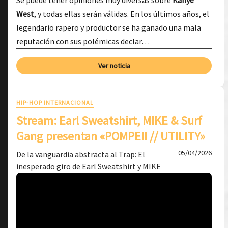
Se puede tener opiniones muy diversas sobre
Kanye
West
, y todas ellas serán válidas. En los últimos años, el
legendario rapero y productor se ha ganado una mala
reputación con sus polémicas declar…
Ver noticia
HIP-HOP INTERNACIONAL
Stream: Earl Sweatshirt, MIKE & Surf
Gang presentan «POMPEII // UTILITY»
05/04/2026
De la vanguardia abstracta al Trap: El
inesperado giro de Earl Sweatshirt y MIKE