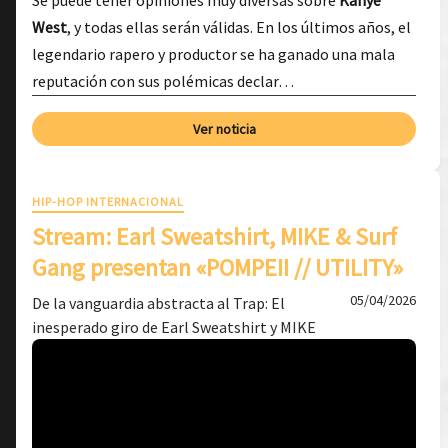
Se puede tener opiniones muy diversas sobre
Kanye
West
, y todas ellas serán válidas. En los últimos años, el
legendario rapero y productor se ha ganado una mala
reputación con sus polémicas declar…
Ver noticia
HIP-HOP INTERNACIONAL
Stream: Earl Sweatshirt, MIKE & Surf
Gang presentan «POMPEII // UTILITY»
05/04/2026
De la vanguardia abstracta al Trap: El
inesperado giro de Earl Sweatshirt y MIKE