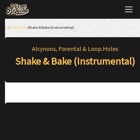
Inicio
/
Canciones
/
Shake & Bake (Instrumental)
Alcynoos, Parental & Loop.Holes
Shake & Bake (Instrumental)